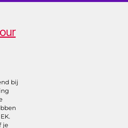
 our
end bij
ing
e
hebben
 EK.
 je