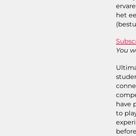
ervare
het ee
(bestu
Subscr
You wo
Ultima
studen
connec
compe
have p
to pla
experi
before