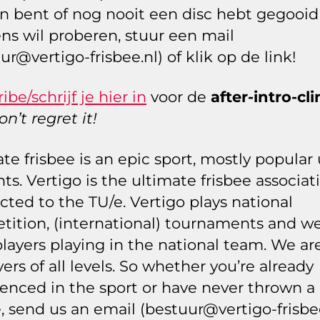
n bent of nog nooit een disc hebt gegooi
ns wil proberen, stuur een mail
ur@vertigo-frisbee.nl) of klik op de link!
ibe/schrijf je hier in
voor de
after-intro-cli
n’t regret it!
te frisbee is an epic sport, mostly popular
ts. Vertigo is the ultimate frisbee associat
ted to the TU/e. Vertigo plays national
tition, (international) tournaments and w
layers playing in the national team. We a
yers of all levels. So whether you’re already
enced in the sport or have never thrown a 
, send us an email (bestuur@vertigo-frisbe