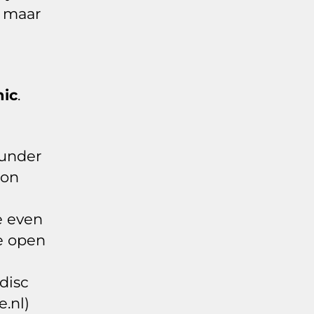
d maar
nic
.
 under
ion
e even
re open
disc
e.nl)