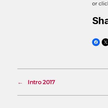
or cli
Sha
←
Intro 2017