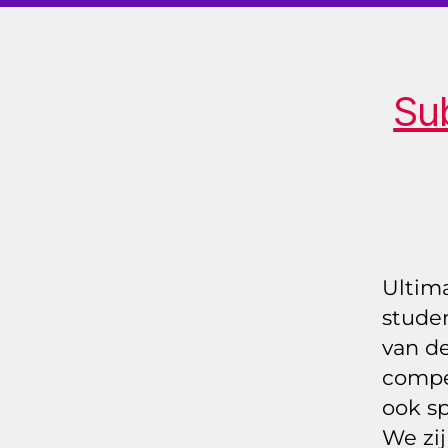
D
Sub
Ultima
studen
van de
compet
ook sp
We zij