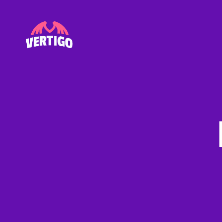
Vertigo
U
Categories
N
C
A
T
E
G
O
R
I
Z
E