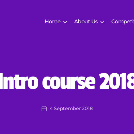
Home
About Us
Competi
B
y
E
Intro course 201
S
F
V
V
e
Post
4 September 2018
r
Post
author
ti
date
g
o