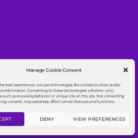
Manage Cookie Consent
the best experiences, we use technologies like cookies to store and/or
ce information. Consenting to these technologies will allow us to
a such as browsing behavior or unique IDs on this site. Not consenting
ing consent, may adversely affect certain features and functions.
CEPT
DENY
VIEW PREFERENCES
To the top
↑