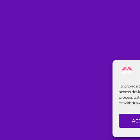
To provide 
access devi
process dat
or withdraw
AC