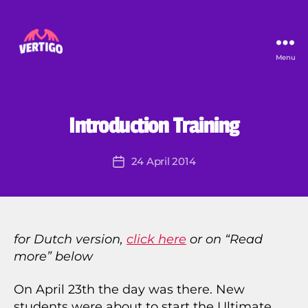
Menu
Vertigo
B
y
J
er
U
Categories
Introduction Training
N
e
C
m
A
Post
24 April 2014
y
Post
T
author
E
K
date
G
ar
O
o
R
ut
I
Z
a
for Dutch version,
click here
or on “Read
E
more” below
D
On April 23th the day was there. New
students were about to start the Ultimate